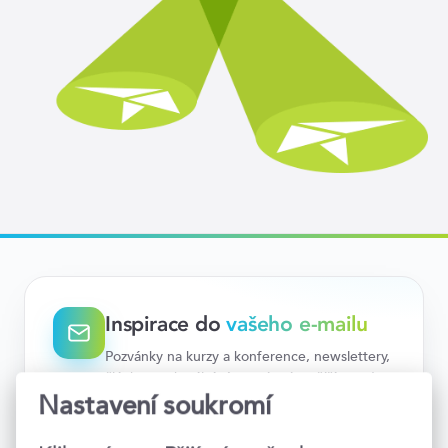
Inspirace do
vašeho e-mailu
Pozvánky na kurzy a konference, newslettery,
články na aktuální témata i nejnovější trendy.
Teď už vám nic neunikne.
Nastavení soukromí