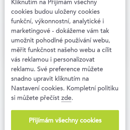
Kliknutím na Přijímám všechny
cookies budou uloženy cookies
funkční, výkonnostní, analytické i
marketingové - dokážeme vám tak
umožnit pohodlné používání webu,
měřit funkčnost našeho webu a cílit
Přihlásit →
vás reklamou i personalizovat
reklamu. Své preference můžete
snadno upravit kliknutím na
Nastavení cookies. Kompletní politiku
si můžete přečíst
zde
.
Vzděláváme lidi i firmy už 25 let. Jsme
součástí vzdělávací skupiny
EDUA
Group
.
Přijímám všechny cookies
Zavolejte nám
234 718 721