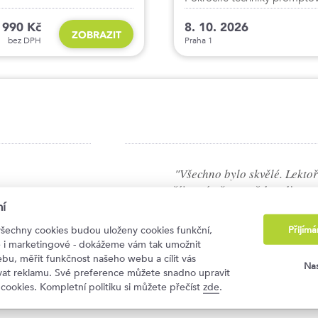
 990 Kč
8. 10. 2026
ZOBRAZIT
bez DPH
Praha 1
Všechno bylo skvělé. Lektoř
příjemní, vše vysvětlovali sroz
jim nejradš
í
d účastníků
Kristýna Englová, Jipka 
Přijím
všechny cookies budou uloženy cookies funkční,
AI Kickoff: První kro
ké i marketingové - dokážeme vám tak umožnit
bu, měřit funkčnost našeho webu a cílit vás
Nas
ovat reklamu. Své preference můžete snadno upravit
 cookies. Kompletní politiku si můžete přečíst
zde
.