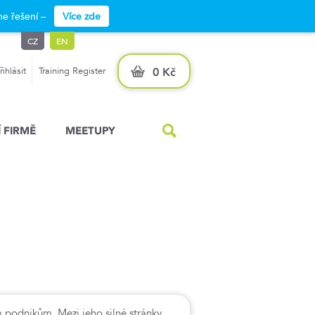
e řešení –
Více zde
CZ
EN
řihlásit
Training Register
0 Kč
 FIRMĚ
MEETUPY
 podnikům. Mezi jeho silné stránky