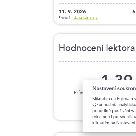
11. 9. 2026
6
další termíny
Praha 1 |
Hodnocení lektora
1,39
Nastavení soukrom
Průměrné hodnocení lektora o
Kliknutím na Přijímám 
výkonnostní, analytic
pohodlné používání we
reklamou i personaliz
kliknutím na Nastavení