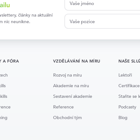
ailu
lettery, články na aktuální
ám nic neunikne.
Y A FÓRA
VZDĚLÁVÁNÍ NA MÍRU
NAŠE SLU
zech
Rozvoj na míru
Lektoři
ills
Akademie na míru
Certifikace
kills
Sestavení akademie
Staňte se 
rence
Reference
Podcasty
ning
Obchodní tým
Blog