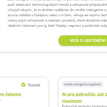
patří sledování technologických trendů a schopnost přizpůsobi
cílových skupin. Je to zkrátka nadšenec do umělé inteligence
zrovna neběhá s hokejkou nebo s míčem, věnuje se naplno tech
rozvoj svých schopností a realizaci projektů, které skutečně od
ideálním lektorem pro ty, kteří hledají inspiraci a praktické rad
VÍCE O LEKTOROVI
Umělá inteligence a aplikace
Porovnat
rým řešením
AI pro pokročilé: Jak 
e
maximum
Pokročilé techniky promptov