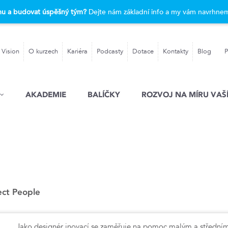
rmu a budovat úspěšný tým?
Dejte nám základní info a my vám navrhnem
 Vision
O kurzech
Kariéra
Podcasty
Dotace
Kontakty
Blog
P
AKADEMIE
BALÍČKY
ROZVOJ NA MÍRU VAŠÍ
ect People
Jako designér inovací se zaměřuje na pomoc malým a středním