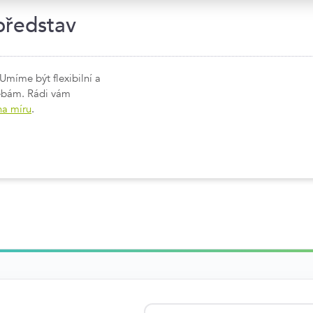
představ
 Umíme být flexibilní a
řebám. Rádi vám
na míru
.