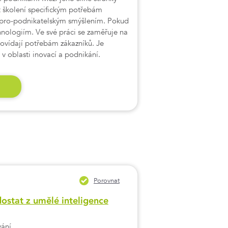
t školení specifickým potřebám
 s pro-podnikatelským smýšlením. Pokud
nologiím. Ve své práci se zaměřuje na
povídají potřebám zákazníků. Je
y v oblasti inovací a podnikání.
Porovnat
dostat z umělé inteligence
ání...