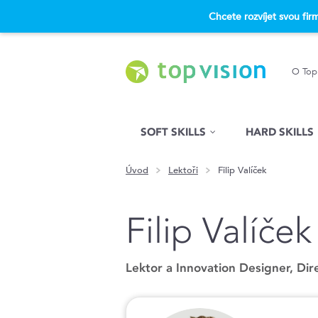
Chcete rozvíjet svou fi
O Top
Hled�n�
SOFT SKILLS
HARD SKILLS
Úvod
Lektoři
Filip Valíček
Filip Valíček
Lektor a Innovation Designer, Dir