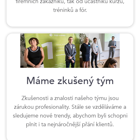
firemních zákazníků, tak od účastníků kurzů,
tréninků a fór.
Máme zkušený tým
Zkušenosti a znalosti našeho týmu jsou
zárukou profesionality. Stále se vzděláváme a
sledujeme nové trendy, abychom byli schopni
plnit i ta nejnáročnější přání klientů.