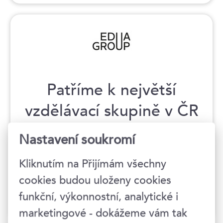
Patříme k největší
vzdělávací skupině v ČR
Nastavení soukromí
Jsme součástí EDUA Group, největší
soukromá vzdělávací skupina v ČR. Klientům
Kliknutím na Přijímám všechny
můžeme nabídnout i vzdělávání od
cookies budou uloženy cookies
sesterských společností James Cook
Languages, Digiskills, Jipka nebo Tutor.
funkční, výkonnostní, analytické i
marketingové - dokážeme vám tak