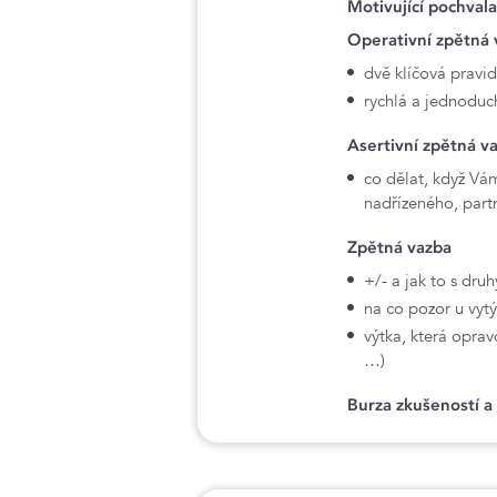
Motivující pochvala
Operativní zpětná 
dvě klíčová pravid
rychlá a jednoduch
Asertivní zpětná v
co dělat, když Vá
nadřízeného, part
Zpětná vazba
+/- a jak to s druh
na co pozor u vyt
výtka, která opra
…)
Burza zkušeností a 