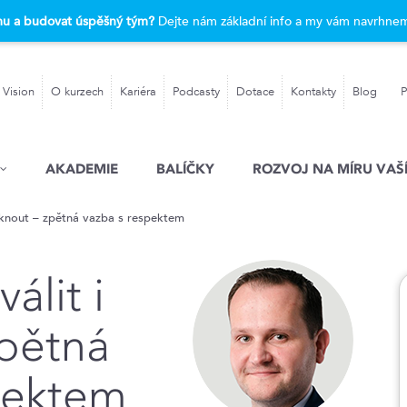
rmu a budovat úspěšný tým?
Dejte nám základní info a my vám navrhnem
 Vision
O kurzech
Kariéra
Podcasty
Dotace
Kontakty
Blog
P
AKADEMIE
BALÍČKY
ROZVOJ NA MÍRU VAŠÍ
tknout – zpětná vazba s respektem
álit i
zpětná
pektem