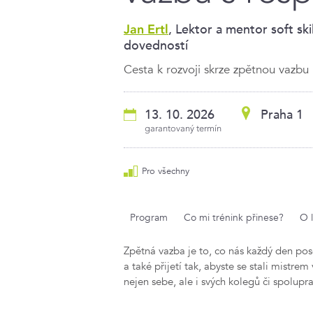
, Lektor a mentor soft sk
Jan Ertl
dovedností
Cesta k rozvoji skrze zpětnou vazbu
13. 10. 2026
Praha 1
garantovaný termín
Pro všechny
Program
Co mi trénink přinese?
O 
Zpětná vazba je to, co nás každý den pos
a také přijetí tak, abyste se stali mistre
nejen sebe, ale i svých kolegů či spolupr