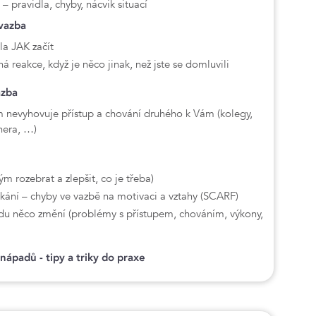
– pravidla, chyby, nácvik situací
vazba
la JAK začít
á reakce, když je něco jinak, než jste se domluvili
azba
m nevyhovuje přístup a chování druhého k Vám (kolegy,
nera, …)
ým rozebrat a zlepšit, co je třeba)
ýkání – chyby ve vazbě na motivaci a vztahy (SCARF)
vdu něco změní (problémy s přístupem, chováním, výkony,
nápadů - tipy a triky do praxe