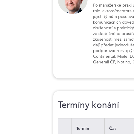
Po manažerské praxi 
role lektora/mentora a
jejich týmům posouva
komunikačních dovedn
zkušeností a praktick
ze skutečného prostř
zkušeností mezi samot
dají předat jednoduš
podporovat rozvoj tý
Continental, Miele, E
Generali ČP, Notino,
Termíny konání
Termín
Čas