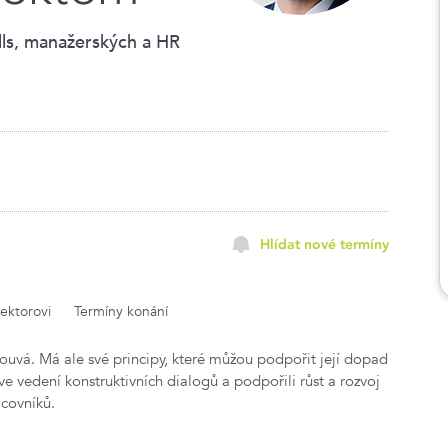
ills, manažerských a HR
Hlídat nové termíny
lektorovi
Termíny konání
ouvá. Má ale své principy, které můžou podpořit její dopad
m ve vedení konstruktivních dialogů a podpořili růst a rozvoj
acovníků.