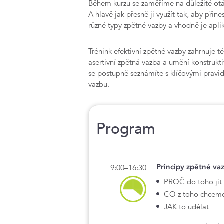
Během kurzu se zaměříme na důležité otá
A hlavě jak přesně ji využít tak, aby při
různé typy zpětné vazby a vhodně je aplik
Trénink efektivní zpětné vazby zahrnuje t
asertivní zpětná vazba a umění konstrukti
se postupně seznámíte s klíčovými pravi
vazbu.
Program
Principy zpětné va
9:00–16:30
PROČ do toho jít
CO z toho chceme
JAK to udělat