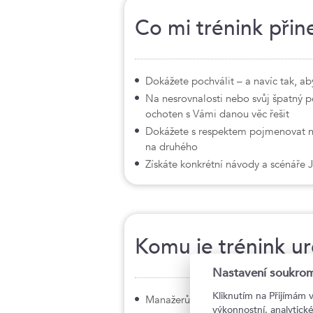
Co mi trénink přin
Dokážete pochválit – a navíc tak, a
Na nesrovnalosti nebo svůj špatný po
ochoten s Vámi danou věc řešit
Dokážete s respektem pojmenovat n
na druhého
Získáte konkrétní návody a scénáře 
Komu je trénink u
Nastavení soukrom
Kliknutím na Přijímám 
Manažerům, vedoucím, mistrům, HR
výkonnostní, analytic