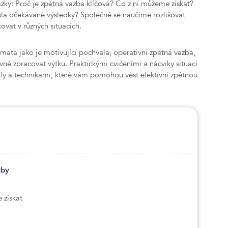
zky: Proč je zpětná vazba klíčová? Co z ní můžeme získat?
nesla očekávané výsledky? Společně se naučíme rozlišovat
ovat v různých situacích.
émata jako je motivující pochvala, operativní zpětná vazba,
vně zpracovat výtku. Praktickými cvičeními a nácviky situací
dly a technikami, které vám pomohou vést efektivní zpětnou
zby
 získat