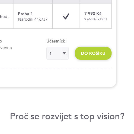
7 990 Kč
Praha 1
 hod.
Národní 416/37
9 668 Kč s DPH
 o
Účastníci:
tvení a
Účastníci:
DO KOŠÍKU
1
Proč se rozvíjet s top vision?