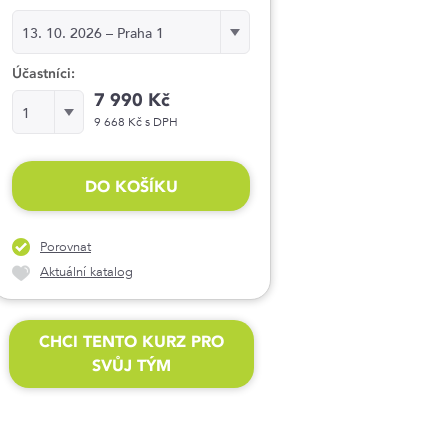
Termín:
13. 10. 2026 – Praha 1
Účastníci:
7 990 Kč
Účastníci:
1
9 668 Kč s DPH
DO KOŠÍKU
Porovnat
Aktuální katalog
CHCI TENTO KURZ PRO
SVŮJ TÝM