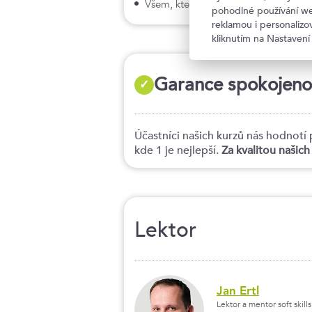
Všem, kteří chtějí nebo musí pracova
pohodlné používání we
reklamou i personaliz
kliknutím na Nastavení
Garance spokojenost
✓
Účastníci našich kurzů nás hodno
kde 1 je nejlepší.
Za kvalitou našic
Lektor
Jan Ertl
Lektor a mentor soft skil