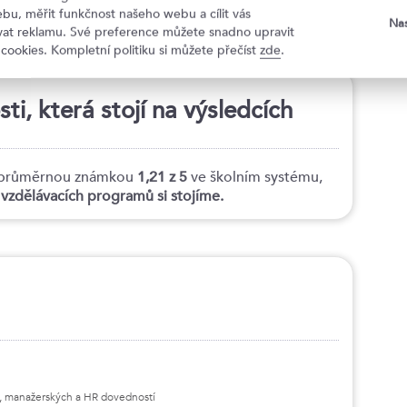
t s lidmi
bu, měřit funkčnost našeho webu a cílit vás
Nas
ovat reklamu. Své preference můžete snadno upravit
 cookies. Kompletní politiku si můžete přečíst
zde
.
i, která stojí na výsledcích
tí průměrnou známkou
1,21 z 5
ve školním systému,
h vzdělávacích programů si stojíme.
ls, manažerských a HR dovedností