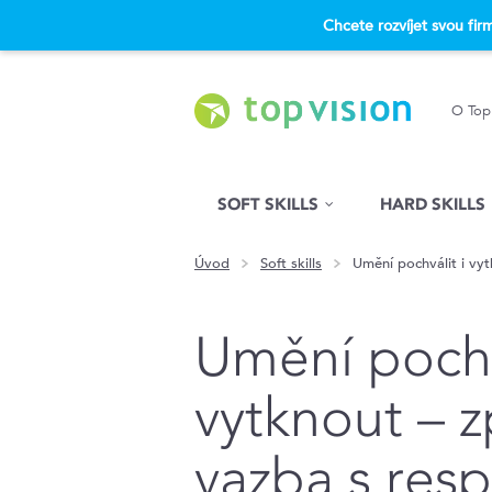
Chcete rozvíjet svou fi
O Top
Hled�n�
SOFT SKILLS
HARD SKILLS
Úvod
Soft skills
Umění pochválit i vy
Umění pochv
vytknout – 
vazba s res