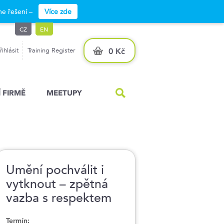
e řešení –
Více zde
CZ
EN
řihlásit
Training Register
0 Kč
 FIRMĚ
MEETUPY
Umění pochválit i
vytknout – zpětná
vazba s respektem
Termín: