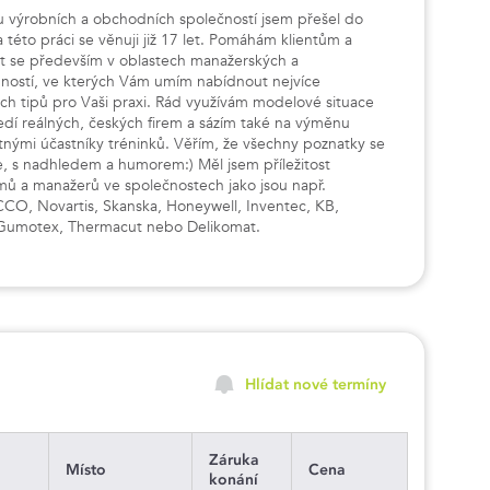
u výrobních a obchodních společností jsem přešel do
 této práci se věnuji již 17 let. Pomáhám klientům a
t se především v oblastech manažerských a
ostí, ve kterých Vám umím nabídnout nejvíce
ých tipů pro Vaši praxi. Rád využívám modelové situace
edí reálných, českých firem a sázím také na výměnu
nými účastníky tréninků. Věřím, že všechny poznatky se
e, s nadhledem a humorem:) Měl jsem příležitost
mů a manažerů ve společnostech jako jsou např.
CCO, Novartis, Skanska, Honeywell, Inventec, KB,
 Gumotex, Thermacut nebo Delikomat.
Hlídat nové termíny
Záruka
Místo
Cena
konání