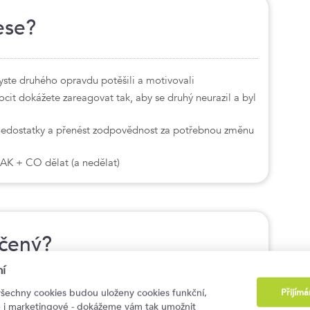
ese?
byste druhého opravdu potěšili a motivovali
cit dokážete zareagovat tak, aby se druhý neurazil a byl
edostatky a přenést zodpovědnost za potřebnou změnu
JAK + CO dělat (a nedělat)
rčený?
í
Přijím
všechny cookies budou uloženy cookies funkční,
ké i marketingové - dokážeme vám tak umožnit