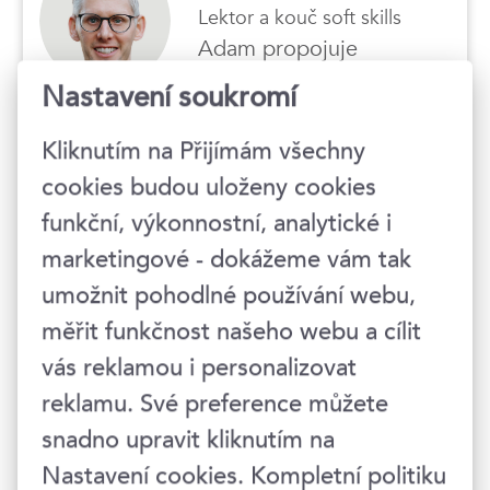
Lektor a kouč soft skills
Adam propojuje
poznatky medicíny a
Nastavení soukromí
psychologie se světem byznysu.
Absolvoval doktorské studium na 1.
Kliknutím na Přijímám všechny
lékařské fakultě UK se specializací v
léčbě závislostí a mezinárodní MBA
cookies budou uloženy cookies
program zaměřený na leadership a
funkční, výkonnostní, analytické i
executive koučink. Pomáhá
marketingové - dokážeme vám tak
manažerům, týmům i jednotlivcům
rozvíjet komunikaci, prezentační
umožnit pohodlné používání webu,
dovednosti, psychickou odolnost a
měřit funkčnost našeho webu a cílit
udržitelný výkon. Pravidelně vystupuje
vás reklamou i personalizovat
v médiích, podcastech a na
reklamu. Své preference můžete
konferencích jako inspirativní speaker,
který motivuje lidi, aby si udrželi drive,
snadno upravit kliknutím na
rozvíjeli svůj potenciál a pečovali o své
Nastavení cookies. Kompletní politiku
zdraví.