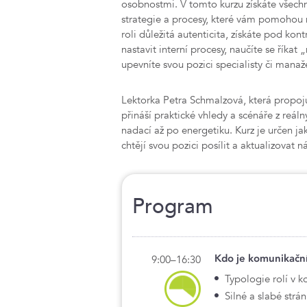
osobnostmi. V tomto kurzu získáte všech
strategie a procesy, které vám pomohou n
roli důležitá autenticita, získáte pod kontr
nastavit interní procesy, naučíte se říka
upevníte svou pozici specialisty či manaž
Lektorka Petra Schmalzová, která propoju
přináší praktické vhledy a scénáře z reáln
nadací až po energetiku. Kurz je určen jak 
chtějí svou pozici posílit a aktualizovat 
Program
Kdo je komunikační
9:00–16:30
Typologie rolí v k
Silné a slabé strá