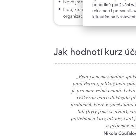
Nově jmenovaní manažeři interní a 
pohodlné používání we
Lidé, kteří přebírají odpovědnost za
reklamou i personaliz
organizacích
kliknutím na Nastavení
Jak hodnotí kurz úča
„Byla jsem maximálně spoko
paní Petrou, jelikož bylo zná
je pro mne velmi cenná. Lekt
veškerou teorii dokázala p
problémů, které v zaměstnání 
lidí (byly jsme ve dvou), c
potřebám a kurz tak nezůstal j
a příjemné ne
Nikola Coufalo