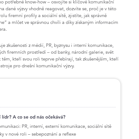
no potřebné know-how – osvojíte si klíčové komunikační
a dané výzvy vhodně reagovat, dozvíte se, proč je v této
olu firemní profily a sociální sítě, zjistíte, jak správně
t „ne“ a mlčet ve správnou chvíli a díky získaným informacím
era.
je zkušenosti z médií, PR, byznysu i interní komunikace,
ých firemních prostředí – od banky, národní galerie, svět
těm, kteří svou roli teprve přebírají, tak zkušenějším, kteří
nástroje pro dnešní komunikační výzvy.
 lídr? A co se od nás očekává?
omunikaci: PR, interní, externí komunikace, sociální sítě
nky v nové roli – sebepoznání a reflexe