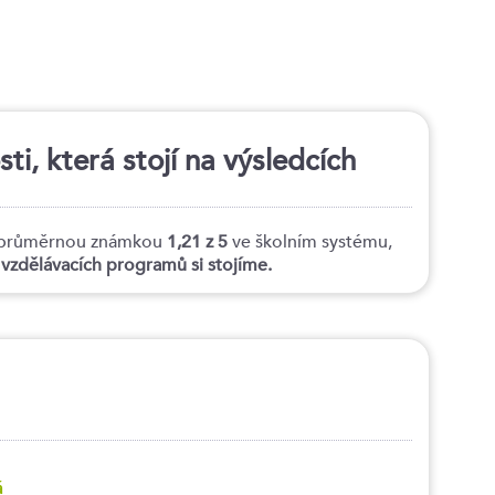
i, která stojí na výsledcích
tí průměrnou známkou
1,21 z 5
ve školním systému,
h vzdělávacích programů si stojíme.
á