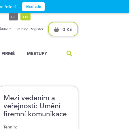
e řešení –
Více zde
CZ
EN
řihlásit
Training Register
0 Kč
 FIRMĚ
MEETUPY
Mezi vedením a
veřejností: Umění
firemní komunikace
Termín: