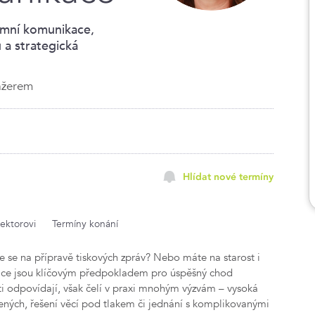
emní komunikace,
 a strategická
ažerem
Hlídat nové termíny
lektorovi
Termíny konání
e se na přípravě tiskových zpráv? Nebo máte na starost i
ace jsou klíčovým předpokladem pro úspěšný chod
sti odpovídají, však čelí v praxi mnohým výzvám – vysoká
zených, řešení věcí pod tlakem či jednání s komplikovanými