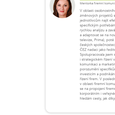
Mentorka firemní komunik
V oblasti osobnostní
změnových projektů se
jednotlivcům najít efe
specifickým potřebám 
rychlou analýzu a za
a adaptovat se na nov
televize, Prima), pot
českých společnostec
ČEZ nadaci jako ředite
Spolupracovala jsem 
i strategickém řízení v
komunikaci a marketin
porozumění specifikům
investicím a podnikání
řízení firem. V posle
v oblasti firemní komu
se na propojení fire
korporátním i veřejné
hledám cesty, jak dík