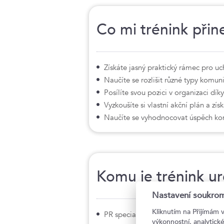
Co mi trénink přin
Získáte jasný praktický rámec pro uc
Naučíte se rozlišit různé typy komu
Posílíte svou pozici v organizaci d
Vyzkoušíte si vlastní akční plán a zí
Naučíte se vyhodnocovat úspěch komu
Komu je trénink u
Nastavení soukrom
Kliknutím na Přijímám 
PR specialisté, tiskoví mluvčí, komu
výkonnostní, analytic