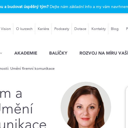
rmu a budovat úspěšný tým?
Dejte nám základní info a my vám navrhnem
 Vision
O kurzech
Kariéra
Podcasty
Dotace
Kontakty
Blog
P
AKADEMIE
BALÍČKY
ROZVOJ NA MÍRU VAŠÍ
ností: Umění firemní komunikace
ím a
 Umění
unikace