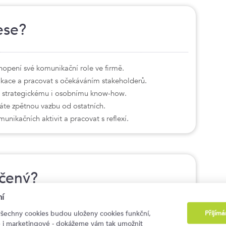
ese?
hopení své komunikační role ve firmě.
nikace a pracovat s očekáváním stakeholderů.
íky strategickému i osobnímu know-how.
skáte zpětnou vazbu od ostatních.
nikačních aktivit a pracovat s reflexí.
rčený?
í
Přijím
všechny cookies budou uloženy cookies funkční,
nikační koordinátoři
ké i marketingové - dokážeme vám tak umožnit