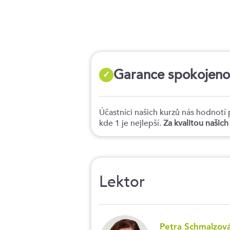
Garance spokojenost
✓
Účastníci našich kurzů nás hodno
kde 1 je nejlepší.
Za kvalitou našic
Lektor
Petra Schmalzov