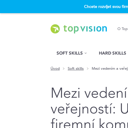
Chcete rozvíjet svou fi
O Top
Hled�n�
SOFT SKILLS
HARD SKILLS
Úvod
Soft skills
Mezi vedením a veřej
Mezi veden
veřejností:
firemní kom