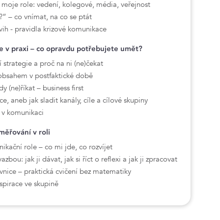
 moje role: vedení, kolegové, média, veřejnost
?“ – co vnímat, na co se ptát
vih - pravidla krizové komunikace
 v praxi – co opravdu potřebujete umět?
strategie a proč na ni (ne)čekat
 obsahem v postfaktické době
y (ne)říkat – business first
, aneb jak sladit kanály, cíle a cílové skupiny
a v komunikaci
směřování v roli
ační role – co mi jde, co rozvíjet
zbou: jak ji dávat, jak si říct o reflexi a jak ji zpracovat
nice – praktická cvičení bez matematiky
nspirace ve skupině