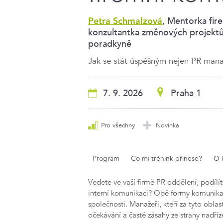
, Mentorka fir
Petra Schmalzová
konzultantka změnových projektů
poradkyně
Jak se stát úspěšným nejen PR man
7. 9. 2026
Praha 1
Pro všechny
Novinka
Program
Co mi trénink přinese?
O 
Vedete ve vaší firmě PR oddělení, podílít
interní komunikaci? Obě formy komunik
společnosti. Manažeři, kteří za tyto obla
očekávání a časté zásahy ze strany nadří