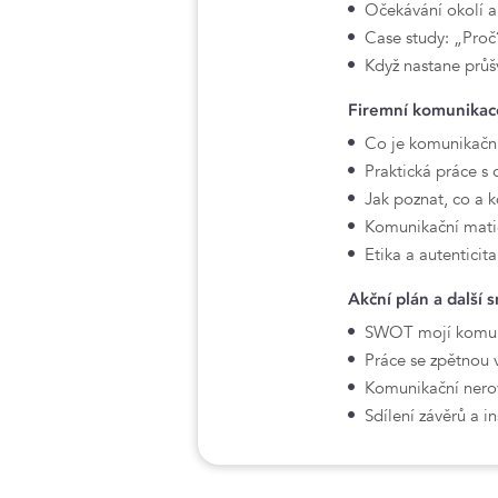
Očekávání okolí a
Case study: „Proč
Když nastane průš
Firemní komunikace
Co je komunikační 
Praktická práce s
Jak poznat, co a kd
Komunikační matice
Etika a autenticit
Akční plán a další 
SWOT mojí komunik
Práce se zpětnou va
Komunikační nerov
Sdílení závěrů a i