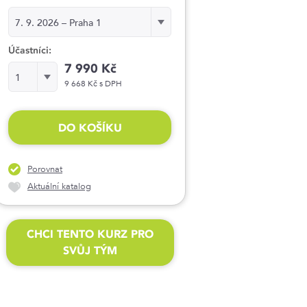
Termín:
7. 9. 2026 – Praha 1
Účastníci:
7 990 Kč
Účastníci:
1
9 668 Kč s DPH
DO KOŠÍKU
Porovnat
Aktuální katalog
CHCI TENTO KURZ PRO
SVŮJ TÝM