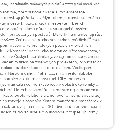
ace, konzultantka změnových projektů a strategická poradkyně
ho rozvoje, firemní komunikace a implementace
 pohybuji již řadu let. Mým cílem je pomáhat firmám i
ktivní cesty k rozvoji, vždy s respektem k jejich
a prioritám. Kladu důraz na strategické myšlení,
vádění osvědčených postupů, které firmám umožňují růst
é výzvy. Začínala jsem jako novinářka v médiích (Česká
é jsem působila ve vrcholových pozicích v předních
h – v Komerční bance jako tajemnice představenstva, v
lka a v Českých aeroliniích jako tajemnice společnosti.
s vedením firem na změnových projektech, privatizacích
 oblasti public relations a public affairs. Vedla jsem
g v Národní galerii Praha, což mi přineslo hluboké
 státních a kulturních institucí. Díky rodinným
 jsem získala i cenné zkušenosti v oblasti ekonomiky a
dních pěti letech se zaměřuji na mentoring a poradenství
nikace, public relations a změnového řízení. Specializuji
mního rozvoje s osobním růstem manažerů a manažerek v
m sektoru. Zajímám se o ESG, diverzitu a udržitelnost a
y lidem budovat silné a dlouhodobě prosperující firmy.