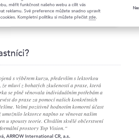
externí komunikace
bu, měřit funkčnost našeho webu a cílit vás
Nas
 komunikační agendu ve firmách, institucích, neziskových
ovat reklamu. Své preference můžete snadno upravit
 cookies. Kompletní politiku si můžete přečíst
zde
.
stníci?
jená s výběrem kurzu, především s lektorkou
t, že mluví z bohatých zkušeností a praxe, která
orka se plně věnovala individuálním potřebám a
řevést do praxe za pomocí našich konkrétních
řešíme. Velmi pozitivně hodnotím komorní účast
ož umožnilo lektorce naplno se věnovat našim
en u spousty teorie. Chválím skvělé občerstvení
formální prostory Top Vision.“
vá, ARROW International CR, a.s.