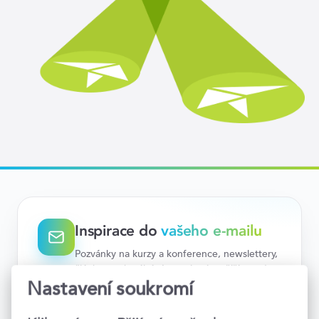
Inspirace do
vašeho e-mailu
Pozvánky na kurzy a konference, newslettery,
články na aktuální témata i nejnovější trendy.
Teď už vám nic neunikne.
Nastavení soukromí