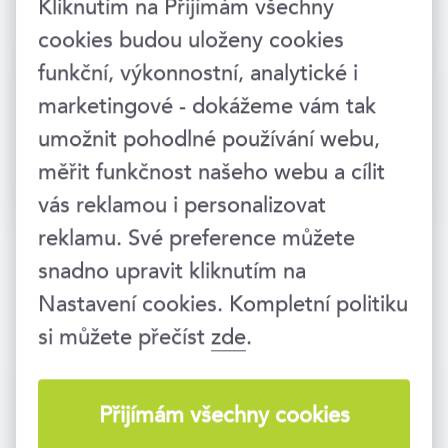
Kliknutím na Přijímám všechny
cookies budou uloženy cookies
funkční, výkonnostní, analytické i
marketingové - dokážeme vám tak
umožnit pohodlné používání webu,
měřit funkčnost našeho webu a cílit
Přihlásit →
vás reklamou i personalizovat
reklamu. Své preference můžete
snadno upravit kliknutím na
Nastavení cookies. Kompletní politiku
si můžete přečíst
zde
.
Vzděláváme lidi i firmy už 25 let. Jsme
součástí vzdělávací skupiny
EDUA
Group
.
Přijímám všechny cookies
Zavolejte nám
234 718 721