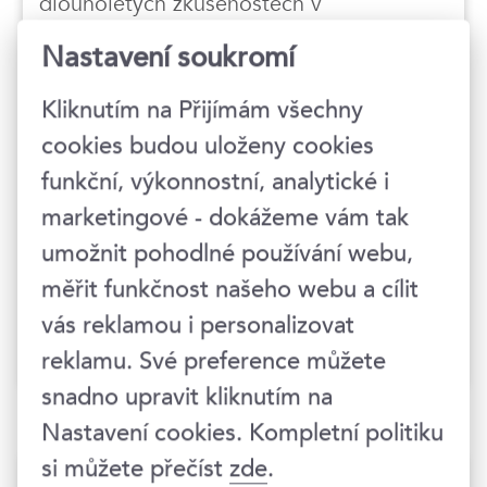
dlouholetých zkušenostech v
nadnárodní společnosti dodávající
Nastavení soukromí
konzultační a technologické projekty,
kde jsem zastával pozici senior
Kliknutím na Přijímám všechny
manažera ve oblasti finančních služeb,
odkud si přináším i inovativní mindset
cookies budou uloženy cookies
neboť část mé zodpovědnosti
funkční, výkonnostní, analytické i
spočívala v aplikovaní automatizací v
marketingové - dokážeme vám tak
rámci technologických projektů (tzv.
DevOps). Jako celoživotní sportovec
umožnit pohodlné používání webu,
mimo práce trávím svůj volný čas
měřit funkčnost našeho webu a cílit
běhání, plaváním a jízdou na kole. Když
vás reklamou i personalizovat
dojdou síly sednu na motorku.
reklamu. Své preference můžete
snadno upravit kliknutím na
Nastavení cookies. Kompletní politiku
si můžete přečíst
zde
.