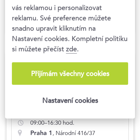
korporacemi. Jsem držitelem
vás reklamou i personalizovat
certifikátu ICV Logistika v praxi – suply
chain.
reklamu. Své preference můžete
snadno upravit kliknutím na
Nastavení cookies. Kompletní politiku
si můžete přečíst
zde
.
Termíny konání
Přijímám všechny cookies
Hlídat nové termíny
Nastavení cookies
8. 10. 2026
09:00–16:30 hod.
Praha 1
, Národní 416/37