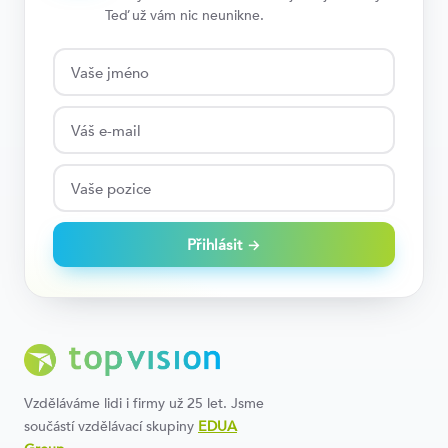
Teď už vám nic neunikne.
Přihlásit →
Vzděláváme lidi i firmy už 25 let. Jsme
součástí vzdělávací skupiny
EDUA