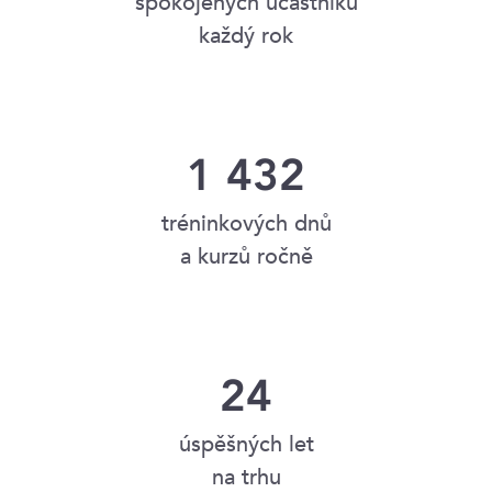
spokojených účastníků
každý rok
1 432
tréninkových dnů
a kurzů ročně
24
úspěšných let
na trhu