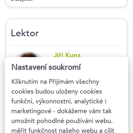
Lektor
Jiří Kunz
Nastavení soukromí
odborník v oblasti
distribuční a výrobní
Kliknutím na Přijímám všechny
logistiky a procesů
spojených s logistikou
cookies budou uloženy cookies
V logistice působím dvacet let na
funkční, výkonnostní, analytické i
pozicích od supervizorských po
marketingové - dokážeme vám tak
manažerské. Spolupracoval jsem na
logistických projektech se středně
umožnit pohodlné používání webu,
velkými společnostmi i nadnárodními
měřit funkčnost našeho webu a cílit