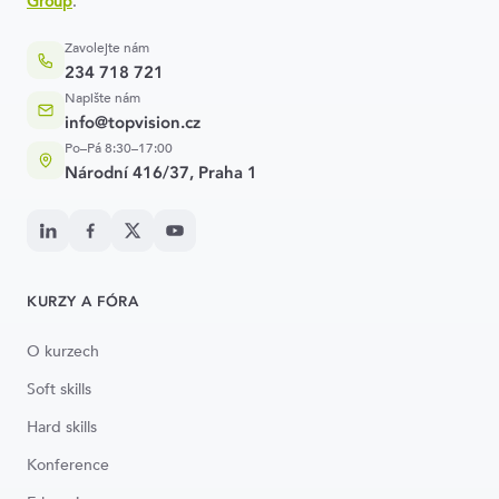
Group
.
Zavolejte nám
234 718 721
Napište nám
info@topvision.cz
Po–Pá 8:30–17:00
Národní 416/37, Praha 1
KURZY A FÓRA
O kurzech
Soft skills
Hard skills
Konference