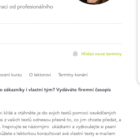
rací od profesionálního
Hlídat nové termíny
cení kurzu
O lektorovi
Termíny konání
ro zákazníky i vlastní tým? Vydáváte firemní časopis
i klišé a vtáhněte je do svých textů pomocí osvědčených
 si z vašich textů odnesou přesně to, co jim chcete předat, a
 Inspirujte se názornými ukázkami a vyzkoušejte si psaní
 můžete s lektorkou konzultovat své vlastní texty e-mailem