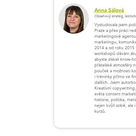
Anna Sálová
Obsahový stratég, lektor
Vystudovala jsem polit
Praze a přes práci re
marketingové agentuře
marketingu, komunikac
2014 a od roku 2015 
workshopů dávám zkuše
abyste získali know-h
přátelské atmosféry n
pouček a možnosti kon
i tréninky přímo ve 
dalších. Jsem autorkou
Kreativní copywriting,
světa content market
historie, politika, m
nejen kvůli sobě, ale
kurzů.