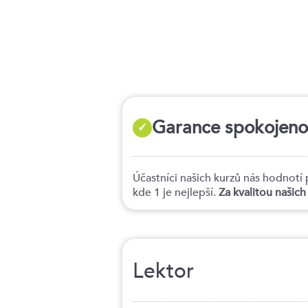
4
5
6
7
8
Garance spokojenost
✓
Účastníci našich kurzů nás hodno
kde 1 je nejlepší.
Za kvalitou našic
Lektor