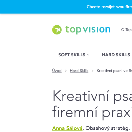
Chcete rozvíjet svou fi
O Top
Hled�n�
SOFT SKILLS
HARD SKILLS
Úvod
Hard Skills
Kreativní psaní ve f
Kreativní ps
firemní prax
, Obsahový stratég, 
Anna Sálová