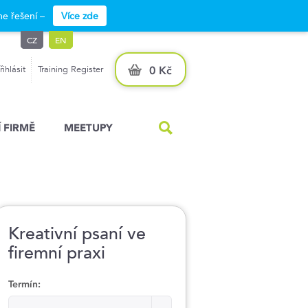
e řešení –
Více zde
CZ
EN
řihlásit
Training Register
0 Kč
 FIRMĚ
MEETUPY
Kreativní psaní ve
firemní praxi
Termín:
Termín: