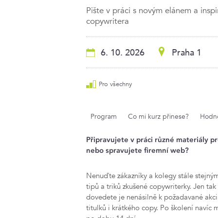
Pište v práci s novým elánem a inspi
copywritera
6. 10. 2026
Praha 1
Pro všechny
Program
Co mi kurz přinese?
Hodno
Připravujete v práci různé materiály p
nebo spravujete firemní web?
Nenuďte zákazníky a kolegy stále stejným
tipů a triků zkušené copywriterky. Jen tak
dovedete je nenásilně k požadavané akci.
titulků i krátkého copy. Po školení navíc