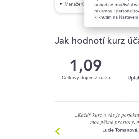
Manažerům, kteří kontrolují práci f
pohodlné používání we
reklamou i personaliz
kliknutím na Nastavení
Jak hodnotí kurz úča
1,09
Celkový dojem z kurzu
Uplat
„Každý kurz u vás je perfektní
moc pěkné prostory, m
Lucie Tomanová,