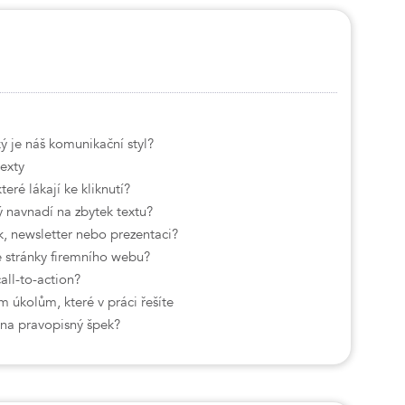
ý je náš komunikační styl?
texty
teré lákají ke kliknutí?
ý navnadí na zbytek textu?
, newsletter nebo prezentaci?
 stránky firemního webu?
call-to-action?
 úkolům, které v práci řešíte
 na pravopisný špek?