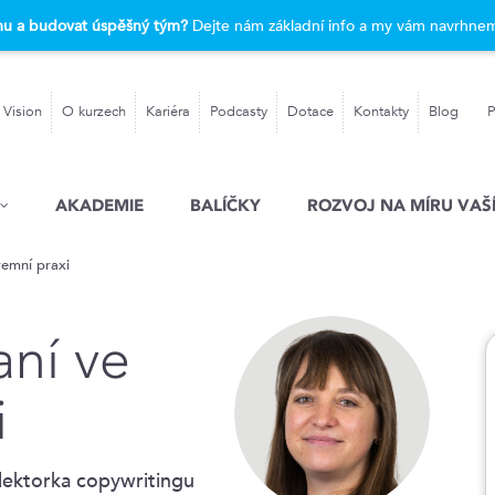
rmu a budovat úspěšný tým?
Dejte nám základní info a my vám navrhnem
 Vision
O kurzech
Kariéra
Podcasty
Dotace
Kontakty
Blog
P
AKADEMIE
BALÍČKY
ROZVOJ NA MÍRU VAŠÍ
iremní praxi
aní ve
i
lektorka copywritingu