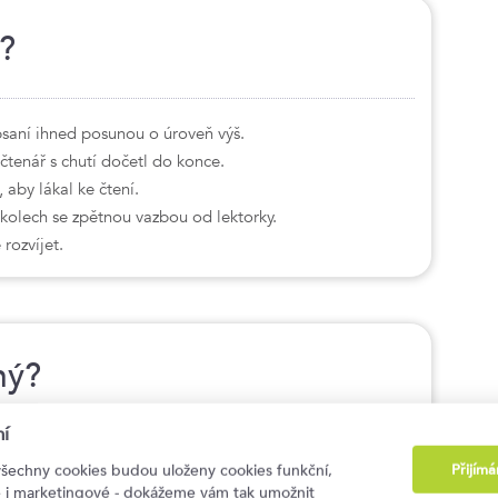
?
psaní ihned posunou o úroveň výš.
 čtenář s chutí dočetl do konce.
, aby lákal ke čtení.
úkolech se zpětnou vazbou od lektorky.
 rozvíjet.
ný?
í
osti přípravu textů pro veřejnost nebo interní
Přijím
všechny cookies budou uloženy cookies funkční,
ké i marketingové - dokážeme vám tak umožnit