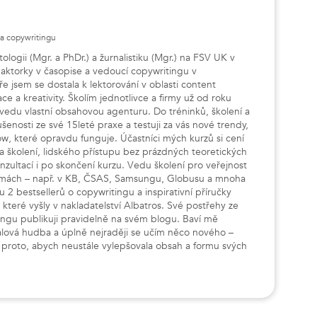
ka copywritingu
ologii (Mgr. a PhDr.) a žurnalistiku (Mgr.) na FSV UK v
daktorky v časopise a vedoucí copywritingu v
 jsem se dostala k lektorování v oblasti content
e a kreativity. Školím jednotlivce a firmy už od roku
vedu vlastní obsahovou agenturu. Do tréninků, školení a
nosti ze své 15leté praxe a testuji za vás nové trendy,
ow, které opravdu funguje. Účastníci mých kurzů si cení
a školení, lidského přístupu bez prázdných teoretických
zultací i po skončení kurzu. Vedu školení pro veřejnost
firmách – např. v KB, ČSAS, Samsungu, Globusu a mnoha
 2 bestsellerů o copywritingu a inspirativní příručky
 které vyšly v nakladatelství Albatros. Své postřehy ze
ingu publikuji pravidelně na svém blogu. Baví mě
etalová hudba a úplně nejraději se učím něco nového –
 i proto, abych neustále vylepšovala obsah a formu svých