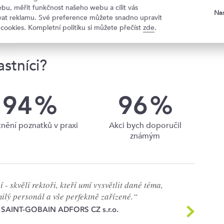
iremních “psavců”
bu, měřit funkčnost našeho webu a cílit vás
Nas
ovat reklamu. Své preference můžete snadno upravit
 cookies. Kompletní politiku si můžete přečíst
zde
.
stníci?
94
%
96
%
nění poznatků v praxi
Akci bych doporučil
známým
 - skvělí rektoři, kteří umí vysvětlit dané téma,
ilý personál a vše perfektně zařízené.“
 SAINT-GOBAIN ADFORS CZ s.r.o.