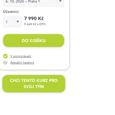
6. 10. 2026 – Praha 1
Účastníci:
7 990 Kč
Účastníci:
1
9 668 Kč s DPH
DO KOŠÍKU
V porovnávači
Aktuální katalog
CHCI TENTO KURZ PRO
SVŮJ TÝM