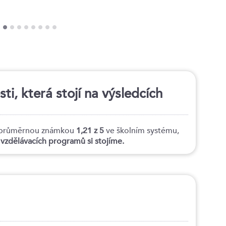
i, která stojí na výsledcích
tí průměrnou známkou
1,21 z 5
ve školním systému,
h vzdělávacích programů si stojíme.