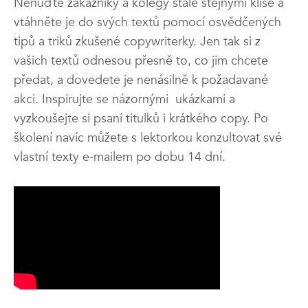
Nenuďte zákazníky a kolegy stále stejnými klišé a
vtáhněte je do svých textů pomocí osvědčených
tipů a triků zkušené copywriterky. Jen tak si z
vašich textů odnesou přesně to, co jim chcete
předat, a dovedete je nenásilně k požadavané
akci. Inspirujte se názornými ukázkami a
vyzkoušejte si psaní titulků i krátkého copy. Po
školení navíc můžete s lektorkou konzultovat své
vlastní texty e-mailem po dobu 14 dní.