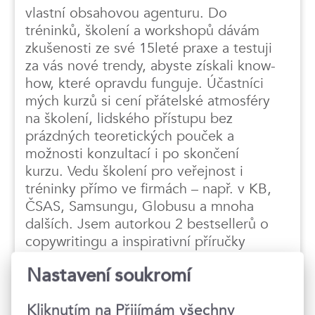
vlastní obsahovou agenturu. Do
tréninků, školení a workshopů dávám
zkušenosti ze své 15leté praxe a testuji
za vás nové trendy, abyste získali know-
how, které opravdu funguje. Účastníci
mých kurzů si cení přátelské atmosféry
na školení, lidského přístupu bez
prázdných teoretických pouček a
možnosti konzultací i po skončení
kurzu. Vedu školení pro veřejnost i
tréninky přímo ve firmách – např. v KB,
ČSAS, Samsungu, Globusu a mnoha
dalších. Jsem autorkou 2 bestsellerů o
copywritingu a inspirativní příručky
Kreativní copywriting, které vyšly v
Nastavení soukromí
nakladatelství Albatros. Své postřehy
ze světa content marketingu publikuji
Kliknutím na Přijímám všechny
pravidelně na svém blogu. Baví mě