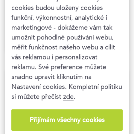
historie, politika, metalová hudba a
cookies budou uloženy cookies
úplně nejraději se učím něco nového –
funkční, výkonnostní, analytické i
nejen kvůli sobě, ale i proto, abych
marketingové - dokážeme vám tak
neustále vylepšovala obsah a formu
svých kurzů.
umožnit pohodlné používání webu,
měřit funkčnost našeho webu a cílit
vás reklamou i personalizovat
reklamu. Své preference můžete
snadno upravit kliknutím na
Termíny konání
Nastavení cookies. Kompletní politiku
si můžete přečíst
zde
.
Hlídat nové termíny
6. 10. 2026
Přijímám všechny cookies