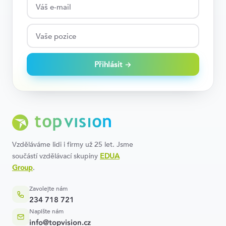
Přihlásit →
Vzděláváme lidi i firmy už 25 let. Jsme
součástí vzdělávací skupiny
EDUA
Group
.
Zavolejte nám
234 718 721
Napište nám
info@topvision.cz