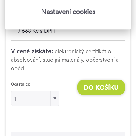
09:00–16:30 hod.
Nastavení cookies
Praha 1
, Národní 416/37
7 990 Kč
9 668 Kč s DPH
V ceně získáte:
elektronický certifikát o
absolvování, studijní materiály, občerstvení a
oběd.
Účastníci:
DO KOŠÍKU
Účastníci:
1