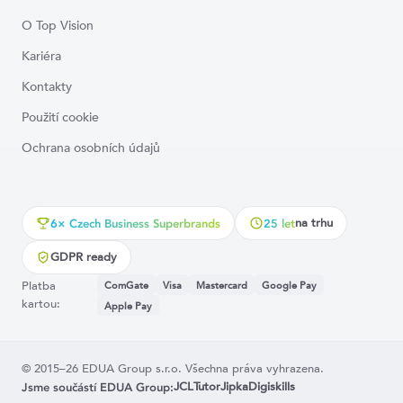
O Top Vision
Kariéra
Kontakty
Použití cookie
Ochrana osobních údajů
na trhu
6× Czech Business Superbrands
25 let
GDPR ready
Platba
ComGate
Visa
Mastercard
Google Pay
kartou:
Apple Pay
© 2015–26 EDUA Group s.r.o. Všechna práva vyhrazena.
JCL
Tutor
Jipka
Digiskills
Jsme součástí EDUA Group: