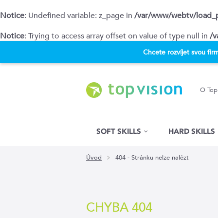
Notice
: Undefined variable: z_page in
/var/www/webtv/load_
Notice
: Trying to access array offset on value of type null in
/v
Chcete rozvíjet svou fi
O Top
Hled�n�
SOFT SKILLS
HARD SKILLS
Úvod
404 - Stránku nelze nalézt
CHYBA 404