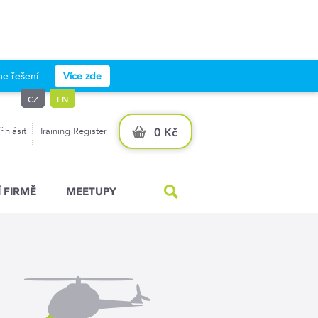
e řešení –
Více zde
CZ
EN
řihlásit
Training Register
0 Kč
 FIRMĚ
MEETUPY