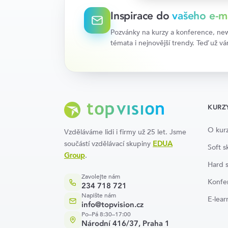
Inspirace do
vašeho e-m
Pozvánky na kurzy a konference, news
témata i nejnovější trendy. Teď už v
KURZ
O kur
Vzděláváme lidi i firmy už 25 let. Jsme
součástí vzdělávací skupiny
EDUA
Soft sk
Group
.
Hard s
Zavolejte nám
Konfe
234 718 721
Napište nám
E-lear
info@topvision.cz
Po–Pá 8:30–17:00
Národní 416/37, Praha 1