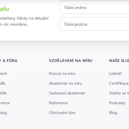
ailu
lettery, články na aktuální
ám nic neunikne.
Y A FÓRA
VZDĚLÁVÁNÍ NA MÍRU
NAŠE SLU
zech
Rozvoj na míru
Lektoři
ills
Akademie na míru
Certifikace
kills
Sestavení akademie
Staňte se 
rence
Reference
Podcasty
ning
Obchodní tým
Blog