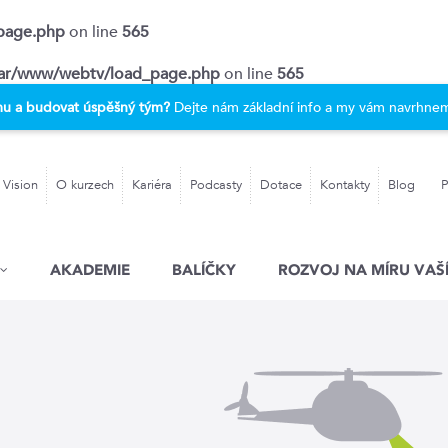
page.php
on line
565
ar/www/webtv/load_page.php
on line
565
rmu a budovat úspěšný tým?
Dejte nám základní info a my vám navrhnem
 Vision
O kurzech
Kariéra
Podcasty
Dotace
Kontakty
Blog
P
AKADEMIE
BALÍČKY
ROZVOJ NA MÍRU VAŠÍ